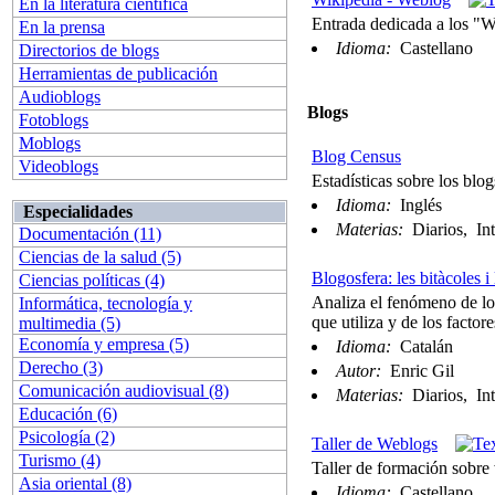
En la literatura científica
Entrada dedicada a los "W
En la prensa
Idioma:
Castellano
Directorios de blogs
Herramientas de publicación
Audioblogs
Blogs
Fotoblogs
Moblogs
Blog Census
Videoblogs
Estadísticas sobre los blo
Idioma:
Inglés
Especialidades
Materias:
Diarios, Int
Documentación (11)
Ciencias de la salud (5)
Blogosfera: les bitàcoles i
Ciencias políticas (4)
Analiza el fenómeno de los
Informática, tecnología y
que utiliza y de los facto
multimedia (5)
Economía y empresa (5)
Idioma:
Catalán
Derecho (3)
Autor:
Enric Gil
Comunicación audiovisual (8)
Materias:
Diarios, Int
Educación (6)
Psicología (2)
Taller de Weblogs
Turismo (4)
Taller de formación sobre
Asia oriental (8)
Idioma:
Castellano