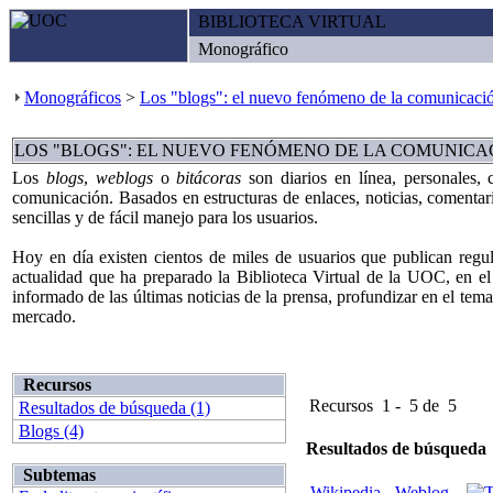
BIBLIOTECA VIRTUAL
Monográfico
Monográficos
>
Los "blogs": el nuevo fenómeno de la comunicaci
LOS "BLOGS": EL NUEVO FENÓMENO DE LA COMUNICA
Los
blogs
,
weblogs
o
bitácoras
son diarios en línea, personales,
comunicación. Basados en estructuras de enlaces, noticias, comentario
sencillas y de fácil manejo para los usuarios.
Hoy en día existen cientos de miles de usuarios que publican regul
actualidad que ha preparado la Biblioteca Virtual de la UOC, en el
informado de las últimas noticias de la prensa, profundizar en el tema 
mercado.
Recursos
Recursos 1 - 5 de 5
Resultados de búsqueda (1)
Blogs (4)
Resultados de búsqueda
Subtemas
Wikipedia - Weblog