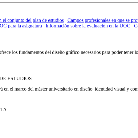
n el conjunto del plan de estudios
Campos profesionales en que se pro
UOC para la asignatura
Información sobre la evaluación en la UOC
Co
ofrece los fundamentos del diseño gráfico necesarios para poder tener 
DE ESTUDIOS
en el marco del máster universitario en diseño, identidad visual y con
CTA