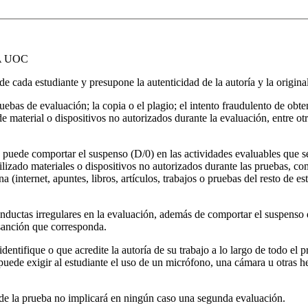
A UOC
 cada estudiante y presupone la autenticidad de la autoría y la original
pruebas de evaluación; la copia o el plagio; el intento fraudulento de ob
 de material o dispositivos no autorizados durante la evaluación, entre 
, puede comportar el suspenso (D/0) en las actividades evaluables que se 
utilizado materiales o dispositivos no autorizados durante las pruebas, c
internet, apuntes, libros, artículos, trabajos o pruebas del resto de est
onductas irregulares en la evaluación, además de comportar el suspenso d
 sanción que corresponda.
identifique o que acredite la autoría de su trabajo a lo largo de todo el
puede exigir al estudiante el uso de un micrófono, una cámara u otras h
a de la prueba no implicará en ningún caso una segunda evaluación.