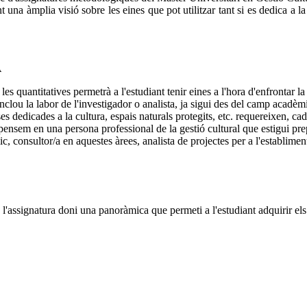
una àmplia visió sobre les eines que pot utilitzar tant si es dedica a la
A
s quantitatives permetrà a l'estudiant tenir eines a l'hora d'enfrontar la 
nclou la labor de l'investigador o analista, ja sigui des del camp acadèmi
es dedicades a la cultura, espais naturals protegits, etc. requereixen, c
pensem en una persona professional de la gestió cultural que estigui pr
lic, consultor/a en aquestes àrees, analista de projectes per a l'establiment
l'assignatura doni una panoràmica que permeti a l'estudiant adquirir els