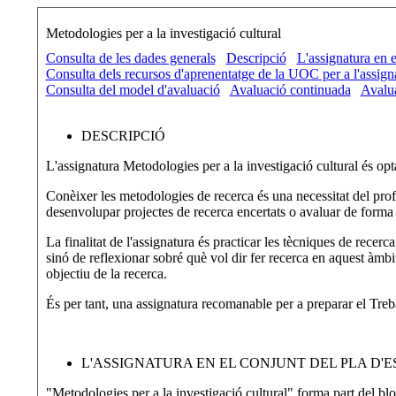
Metodologies per a la investigació cultural
Consulta de les dades generals
Descripció
L'assignatura en e
Consulta dels recursos d'aprenentatge de la UOC per a l'assign
Consulta del model d'avaluació
Avaluació continuada
Avalua
DESCRIPCIÓ
L'assignatura Metodologies per a la investigació cultural és opta
Conèixer les metodologies de recerca és una necessitat del profe
desenvolupar projectes de recerca encertats o avaluar de forma m
La finalitat de l'assignatura és practicar les tècniques de recer
sinó de reflexionar sobré què vol dir fer recerca en aquest àmbit
objectiu de la recerca.
És per tant, una assignatura recomanable per a preparar el Treb
L'ASSIGNATURA EN EL CONJUNT DEL PLA D'E
"Metodologies per a la investigació cultural" forma part del bl