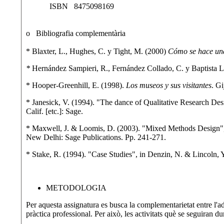
ISBN 8475098169
o Bibliografia complementària
* Blaxter, L., Hughes, C. y Tight, M. (2000)
Cómo se hace una
*
Hernández Sampieri, R., Fernández Collado, C. y Baptista L
* Hooper-Greenhill, E. (1998).
Los museos y sus visitantes
. Gi
* Janesick, V. (1994). "The dance of Qualitative Research De
Calif. [etc.]: Sage.
* Maxwell, J. & Loomis, D. (2003). "Mixed Methods Design", 
New Delhi: Sage Publications. Pp. 241-271.
* Stake, R. (1994). "Case Studies", in Denzin, N. & Lincoln, Y
METODOLOGIA
Per aquesta assignatura es busca la complementarietat entre l'ad
pràctica professional. Per això, les activitats què se seguiran d