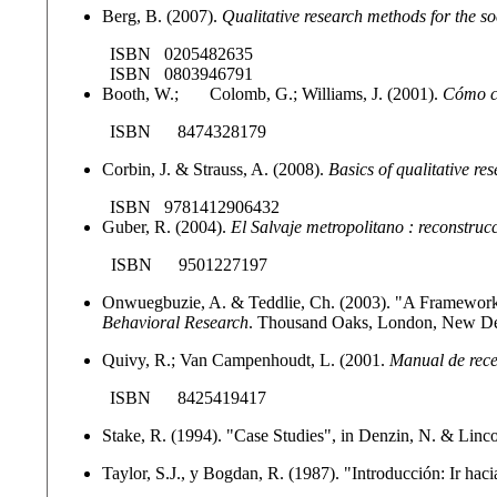
Berg, B. (2007).
Qualitative research methods for the so
ISBN 0205482635
ISBN 0803946791
Booth, W.; Colomb, G.; Williams, J. (2001).
Cómo co
ISBN 8474328179
Corbin, J. & Strauss, A. (2008).
Basics of qualitative re
ISBN 9781412906432
Guber, R. (2004).
El Salvaje metropolitano : reconstruc
ISBN 9501227197
Onwuegbuzie, A. & Teddlie, Ch. (2003). "A Framework 
Behavioral Research
. Thousand Oaks, London, New Delh
Quivy, R.; Van Campenhoudt, L. (2001.
Manual de recer
ISBN 8425419417
Stake, R. (1994). "Case Studies", in Denzin, N. & Linco
Taylor, S.J., y Bogdan, R. (1987). "Introducción: Ir haci