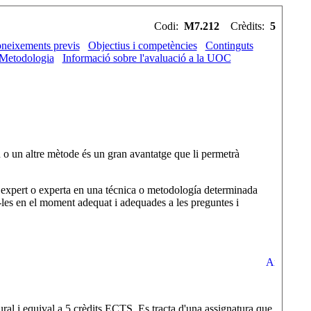
Codi:
M7.212
Crèdits:
5
neixements previs
Objectius i competències
Continguts
Metodologia
Informació sobre l'avaluació a la UOC
n o un altre mètode és un gran avantatge que li permetrà
 un expert o experta en una técnica o metodología determinada
ar-les en el moment adequat i adequades a les preguntes i
ral i equival a 5 crèdits ECTS. Es tracta d'una assignatura que,