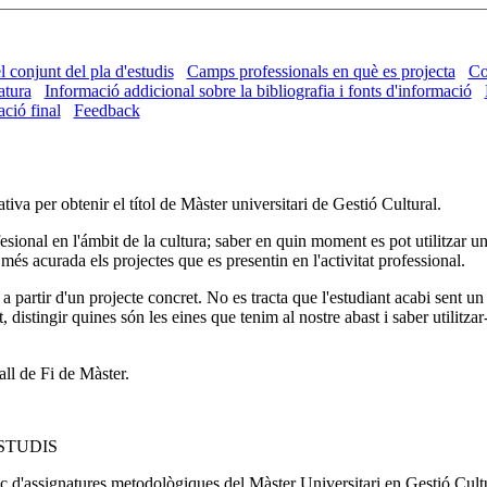
l conjunt del pla d'estudis
Camps professionals en què es projecta
Co
atura
Informació addicional sobre la bibliografia i fonts d'informació
ció final
Feedback
tiva per obtenir el títol de Màster universitari de Gestió Cultural.
sional en l'ámbit de la cultura; saber en quin moment es pot utilitzar u
és acurada els projectes que es presentin en l'activitat professional.
ca a partir d'un projecte concret. No es tracta que l'estudiant acabi sent
, distingir quines són les eines que tenim al nostre abast i saber utilitz
all de Fi de Màster.
STUDIS
oc d'assignatures metodològiques del Màster Universitari en Gestió Cultu