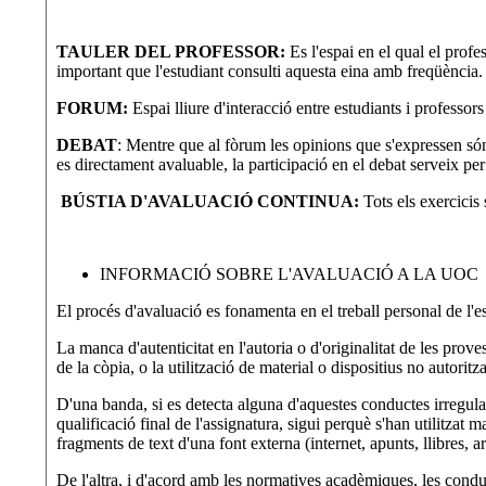
TAULER DEL PROFESSOR:
Es l'espai en el qual el profe
important que l'estudiant consulti aquesta eina amb freqüència.
FORUM:
Espai lliure d'interacció entre estudiants i professors
DEBAT
: Mentre que al fòrum les opinions que s'expressen són
es directament avaluable, la participació en el debat serveix per 
BÚSTIA D'AVALUACIÓ CONTINUA:
Tots els exercicis 
INFORMACIÓ SOBRE L'AVALUACIÓ A LA UOC
El procés d'avaluació es fonamenta en el treball personal de l'estud
La manca d'autenticitat en l'autoria o d'originalitat de les prove
de la còpia, o la utilització de material o dispositius no autori
D'una banda, si es detecta alguna d'aquestes conductes irregulars
qualificació final de l'assignatura, sigui perquè s'han utilitzat 
fragments de text d'una font externa (internet, apunts, llibres, ar
De l'altra, i d'acord amb les normatives acadèmiques, les condu