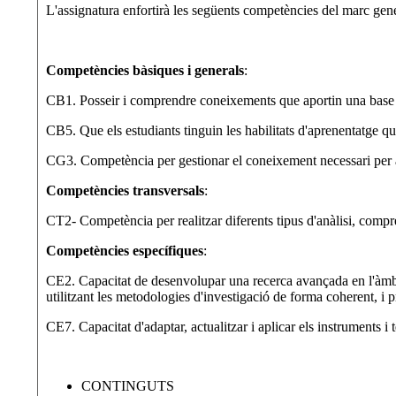
L'assignatura enfortirà les següents competències del marc gene
Competències bàsiques i generals
:
CB1. Posseir i comprendre coneixements que aportin una base o o
CB5. Que els estudiants tinguin les habilitats d'aprenentatge 
CG3. Competència per gestionar el coneixement necessari per al
Competències transversals
:
CT2- Competència per realitzar diferents tipus d'anàlisi, compr
Competències específiques
:
CE2. Capacitat de desenvolupar una recerca avançada en l'àmbit d
utilitzant les metodologies d'investigació de forma coherent, i pr
CE7. Capacitat d'adaptar, actualitzar i aplicar els instruments i 
CONTINGUTS