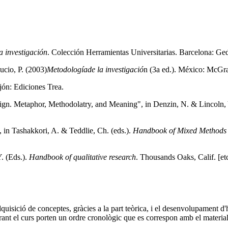
 investigación
. Colección Herramientas Universitarias. Barcelona: Ged
ucio, P. (2003)
Metodología
de la investigació
n (3a ed.). México: McGr
jón: Ediciones Trea.
sign. Metaphor, Methodolatry, and Meaning", in Denzin, N. & Lincoln, 
in Tashakkori, A. & Teddlie, Ch. (eds.).
Handbook of Mixed Methods i
. (Eds.).
Handbook of qualitative research
. Thousands Oaks, Calif. [et
quisició de conceptes, gràcies a la part teòrica, i el desenvolupament d'
urant el curs porten un ordre cronològic que es correspon amb el material 