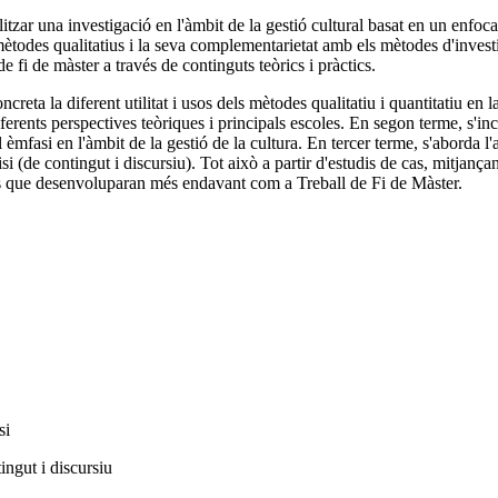
alitzar una investigació en l'àmbit de la gestió cultural basat en un enf
mètodes qualitatius i la seva complementarietat amb els mètodes d'investi
 fi de màster a través de continguts teòrics i pràctics.
creta la diferent utilitat i usos dels mètodes qualitatiu i quantitatiu en la
diferents perspectives teòriques i principals escoles. En segon terme, s'in
al èmfasi en l'àmbit de la gestió de la cultura. En tercer terme, s'aborda l'
i (de contingut i discursiu). Tot això a partir d'estudis de cas, mitjançan
s que desenvoluparan més endavant com a Treball de Fi de Màster.
si
ingut i discursiu