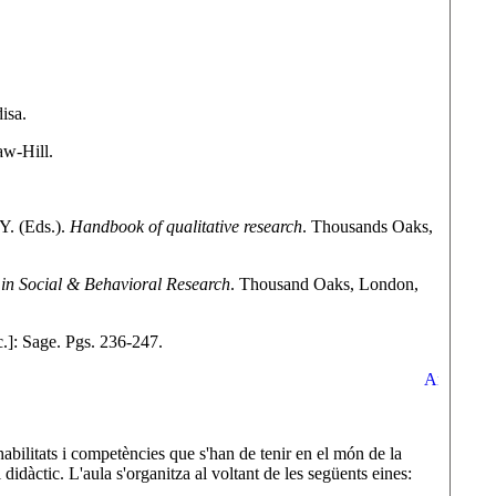
isa.
aw-Hill.
Y. (Eds.).
Handbook of qualitative research
. Thousands Oaks,
n Social & Behavioral Research
. Thousand Oaks, London,
c.]: Sage. Pgs. 236-247.
habilitats i competències que s'han de tenir en el món de la
didàctic. L'aula s'organitza al voltant de les següents eines: