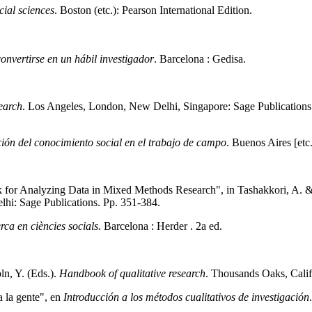
cial sciences
. Boston (etc.): Pearson International Edition.
nvertirse en un hábil investigador
. Barcelona : Gedisa.
search
. Los Angeles, London, New Delhi, Singapore: Sage Publications
ción del conocimiento social en el trabajo de campo
. Buenos Aires [etc.
for Analyzing Data in Mixed Methods Research", in Tashakkori, A. & 
i: Sage Publications. Pp. 351-384.
ca en ciències socials.
Barcelona : Herder . 2a ed.
ln, Y. (Eds.).
Handbook of qualitative research
. Thousands Oaks, Calif.
a la gente", en
Introducción a los métodos cualitativos de investigación