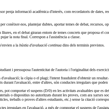
ssor penja informació acadèmica d'interès, com recordatoris de dates, re
 per conèixer-nos, plantejar dubtes, aportar temes de debat, recursos, opini
 lliures, en el debat giraran entorn de temes concrets que proposa el co
pujar la nota final. Correspon a l'assistència a classe.
s'envien a la
bústia d'avaluació continua
dins dels terminis previstos.
iant i pressuposa l'autenticitat de l'autoria i l'originalitat dels exercicis
s d'avaluació; la còpia o el plagi; l'intent fraudulent d'obtenir un result
tzats durant l'avaluació, entre d'altres, són conductes irregulars que pode
, pot comportar el suspens (D/0) en les activitats avaluables que es defin
materials o dispositius no autoritzats durant les proves, com ara xarxes s
ticles, treballs o proves d'altres estudiants, etc.) sense la citació corres
ctes irregulars en l'avaluació, a més de comportar el suspens de l'assig