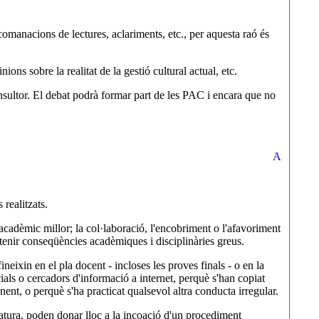
comanacions de lectures, aclariments, etc., per aquesta raó és
ons sobre la realitat de la gestió cultural actual, etc.
nsultor. El debat podrà formar part de les PAC i encara que no
 realitzats.
at acadèmic millor; la col·laboració, l'encobriment o l'afavoriment
n tenir conseqüències acadèmiques i disciplinàries greus.
eixin en el pla docent - incloses les proves finals - o en la
ocials o cercadors d'informació a internet, perquè s'han copiat
ponent, o perquè s'ha practicat qualsevol altra conducta irregular.
natura, poden donar lloc a la incoació d'un procediment