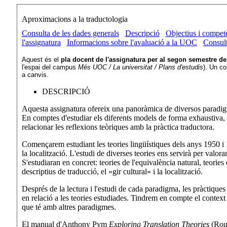
Aproximacions a la traductologia
Consulta de les dades generals
Descripció
Objectius i compet
l'assignatura
Informacions sobre l'avaluació a la UOC
Consult
Aquest és el
pla docent de l'assignatura per al segon semestre de
l'espai del campus
Més UOC / La universitat / Plans d'estudis
). Un co
a canvis.
DESCRIPCIÓ
Aquesta assignatura ofereix una panoràmica de diversos paradigmes
En comptes d'estudiar els diferents models de forma exhaustiva, e
relacionar les reflexions teòriques amb la pràctica traductora.
Començarem estudiant les teories lingüístiques dels anys 1950 i
la localització. L'estudi de diverses teories ens servirà per valora
S'estudiaran en concret: teories de l'equivalència natural, teories 
descriptius de traducció, el «gir cultural» i la localització.
Després de la lectura i l'estudi de cada paradigma, les pràctique
en relació a les teories estudiades. Tindrem en compte el context
que té amb altres paradigmes.
El manual d'Anthony Pym
Exploring Translation Theories
(Rout