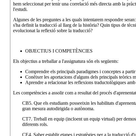
hem seleccionat per tenir una correlació més directa amb la pràctica
l'estudi.
Algunes de les preguntes a les quals intentarem respondre seran: 
s'ha definit la traducció al llarg de la història? Quin tipus de t
evolucionat la reflexió sobre la traducció?
OBJECTIUS I COMPETÈNCIES
Els objectius a treballar a l'assignatura són els següents:
Comprendre els principals paradigmes i conceptes a partir del
Conèixer les aportacions d'alguns dels principals teòrics 
Aprendre a relacionar les reflexions traductològiques amb l
Les competències a assolir com a resultat del procés d'aprenentat
CB5. Que els estudiants posseeixin les habilitats d'aprenen
gran mesura autodirigida o autònoma.
CT7. Treball en equip (incloent un equip virtual) per demostra
diferents rols.
CE4. Saber establir etapes i estratègies per a la traducció 