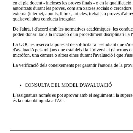
en el pla docent - incloses les proves finals - o en la qualificació 
autoritzats durant les proves, com ara xarxes socials o cercadors 
externa (internet, apunts, llibres, articles, treballs o proves d'alt
qualsevol altra conducta irregular.
De l'altra, i d'acord amb les normatives acadèmiques, les conduct
poden donar lloc a la incoació d'un procediment disciplinari i a l
La UOC es reserva la potestat de sol·licitar a l'estudiant que s'iden
d'avaluació pels mitjans que estableixi la Universitat (síncrons o 
micròfon, una càmera o altres eines durant l'avaluació i que s'a
La verificació dels coneixements per garantir l'autoria de la pro
CONSULTA DEL MODEL D'AVALUACIÓ
L'assignatura només es pot aprovar amb el seguiment i la superaci
és la nota obtinguda a l'AC.