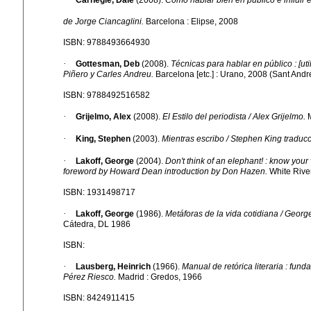
Carnegie, Dale
(2008).
Cómo hablar bien en público e influir
de Jorge Ciancaglini.
Barcelona : Elipse, 2008
ISBN: 9788493664930
·
Gottesman, Deb
(2008).
Técnicas para hablar en público : [ut
Piñero y Carles Andreu.
Barcelona [etc.] : Urano, 2008 (Sant Andr
ISBN: 9788492516582
·
Grijelmo, Alex
(2008).
El Estilo del periodista / Alex Grijelmo.
M
·
King, Stephen
(2003).
Mientras escribo / Stephen King tradu
·
Lakoff, George
(2004).
Don't think of an elephant! : know your
foreword by Howard Dean introduction by Don Hazen.
White River
ISBN: 1931498717
·
Lakoff, George
(1986).
Metáforas de la vida cotidiana / Georg
Cátedra, DL 1986
ISBN:
·
Lausberg, Heinrich
(1966).
Manual de retórica literaria : fun
Pérez Riesco.
Madrid : Gredos, 1966
ISBN: 8424911415