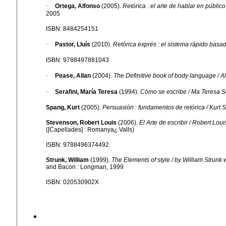
·
Ortega, Alfonso
(2005).
Retórica : el arte de hablar en públic
2005
ISBN: 8484254151
·
Pastor, Lluís
(2010).
Retórica exprés : el sistema rápido basad
ISBN: 9788497881043
·
Pease, Allan
(2004).
The Definitive book of body language / A
·
Serafini, María Teresa
(1994).
Cómo se escribe / Ma Teresa Se
Spang, Kurt
(2005).
Persuasión : fundamentos de retórica / Kurt 
Stevenson, Robert Louis
(2006).
El Arte de escribir / Robert Lou
([Capellades] : Romanya¿ Valls)
ISBN: 9788496374492
Strunk, William
(1999).
The Elements of style / by William Strunk w
and Bacon : Longman, 1999
ISBN: 020530902X